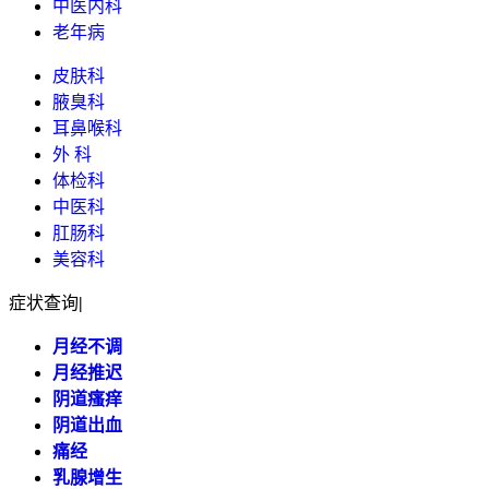
中医内科
老年病
皮肤科
腋臭科
耳鼻喉科
外 科
体检科
中医科
肛肠科
美容科
症状查询
|
月经不调
月经推迟
阴道瘙痒
阴道出血
痛经
乳腺增生