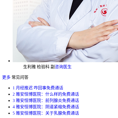
生利雅 检验科 副
咨询医生
更多
常见问答
1
月经推迟 咋回事
免费通话
2
雅安恒博医院：什么样的
免费通话
3
雅安恒博医院：前列腺炎
免费通话
4
雅安恒博医院：阴道紧缩
免费通话
5
雅安恒博医院：关于乳腺
免费通话