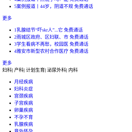
5
案例报道丨44岁，阴道不规
免费通话
更多
1
乳腺结节“吓skr人”...它
免费通话
2
雨城区政府、区妇联、市
免费通话
3
学生看病不再愁，校园医
免费通话
4
雅安市新型农村合作医疗
免费通话
更多
妇科
|
产科
|
计划生育
|
泌尿外科
|
内科
月经疾病
妇科炎症
宫颈疾病
子宫疾病
卵巢疾病
不孕不育
乳腺疾病
意外怀孕