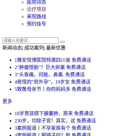
医院动态
诊疗项目
来院路线
预约挂号
新闻动态
|
成功案列
|
最新优惠
1
雅安恒博医院特邀四川省
免费通话
2
“肿瘤怪胎”？巨大卵巢
免费通话
3
“头昏痛、闷胀、鼻塞.
免费通话
4
奇怪的“宫外孕”，19岁女
免费通话
5
致敬母亲节丨你的妈妈多
免费通话
更多
1
8岁男孩颌下腺囊肿，原来
免费通话
2
30岁，切除子宫！其实，这
免费通话
3
案例报道丨不孕家族有个
免费通话
4
案例报道丨照镜子吗？能
免费通话