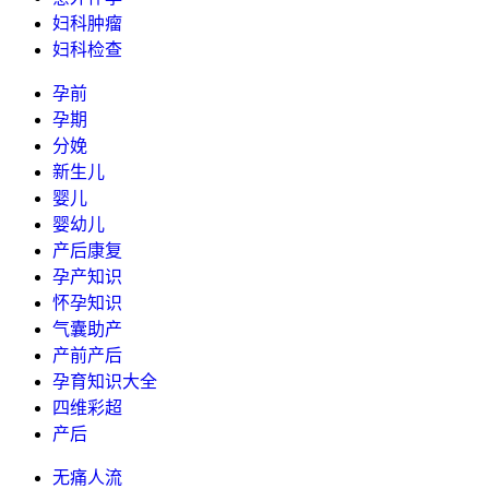
妇科肿瘤
妇科检查
孕前
孕期
分娩
新生儿
婴儿
婴幼儿
产后康复
孕产知识
怀孕知识
气囊助产
产前产后
孕育知识大全
四维彩超
产后
无痛人流