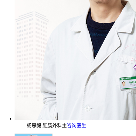
杨思毅 肛肠外科主
咨询医生