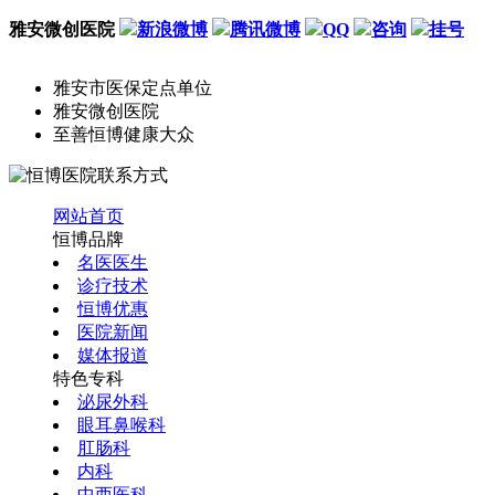
雅安微创医院
新浪微博
腾讯微博
QQ
咨询
挂号
雅安市医保定点单位
雅安微创医院
至善恒博健康大众
网站首页
恒博品牌
名医医生
诊疗技术
恒博优惠
医院新闻
媒体报道
特色专科
泌尿外科
眼耳鼻喉科
肛肠科
内科
中西医科