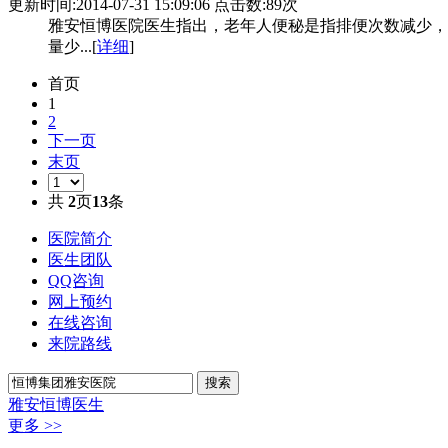
更新时间:2014-07-31 15:09:06 点击数:89次
雅安恒博医院医生指出，老年人便秘是指排便次数减少，
量少...[
详细
]
首页
1
2
下一页
末页
共
2
页
13
条
医院简介
医生团队
QQ咨询
网上预约
在线咨询
来院路线
雅安恒博医生
更多 >>