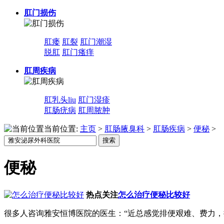
肛门损伤
肛瘘
肛裂
肛门潮湿
脱肛
肛门瘙痒
肛周疾病
肛乳头liu
肛门湿疹
肛肠疣病
肛周脓肿
当前位置:
主页
>
肛肠腋臭科
>
肛肠疾病
>
便秘
>
便秘
热点关注
怎么治疗便秘比较好
很多人咨询雅安恒博医院的医生：“近总感觉排便艰难、费力，