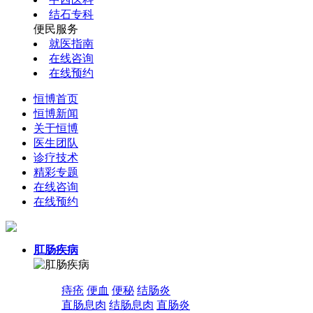
结石专科
便民服务
就医指南
在线咨询
在线预约
恒博首页
恒博新闻
关于恒博
医生团队
诊疗技术
精彩专题
在线咨询
在线预约
肛肠疾病
痔疮
便血
便秘
结肠炎
直肠息肉
结肠息肉
直肠炎